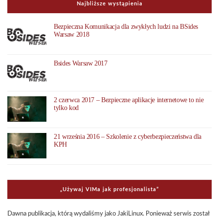
Najbliższe wystąpienia
Bezpieczna Komunikacja dla zwykłych ludzi na BSides
Warsaw 2018
Bsides Warsaw 2017
2 czerwca 2017 – Bezpieczne aplikacje internetowe to nie
tylko kod
21 września 2016 – Szkolenie z cyberbezpieczeństwa dla
KPH
„Uży­waj VIMa jak pro­fe­sjo­na­li­sta”
Dawna publi­ka­cja, którą wyda­li­śmy jako Jaki­Li­nux. Ponie­waż ser­wis został