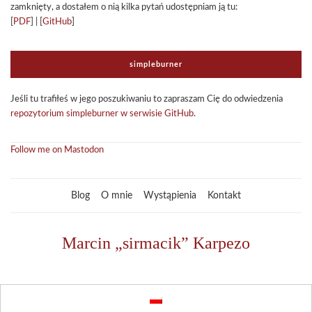
zamknięty, a dosta­łem o nią kilka pytań udo­stęp­niam ją tu:
[
PDF
] | [
GitHub
]
sim­ple­bur­ner
Jeśli tu tra­fi­łeś w jego poszu­ki­wa­niu to zapra­szam Cię do odwie­dze­nia
repo­zy­to­rium sim­ple­bur­ner w ser­wi­sie GitHub
.
Follow me on Mastodon
Blog
O mnie
Wystąpienia
Kontakt
Marcin „sirmacik” Karpezo