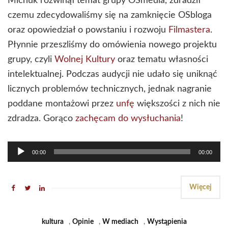
Michuk rozwinął temat grupy OSmedia, zdradził
czemu zdecydowaliśmy się na zamknięcie OSbloga
oraz opowiedział o powstaniu i rozwoju
Filmastera
.
Płynnie przeszliśmy do omówienia nowego projektu
grupy, czyli
Wolnej Kultury
oraz tematu własności
intelektualnej. Podczas audycji nie udało się uniknąć
licznych problemów technicznych, jednak nagranie
poddane montażowi przez
unfę
większości z nich nie
zdradza. Gorąco
zachęcam do wysłuchania
!
Odtwarzacz
00:00
00:00
plików
dźwiękowych
Więcej
kultura
,
Opinie
,
W mediach
,
Wystąpienia