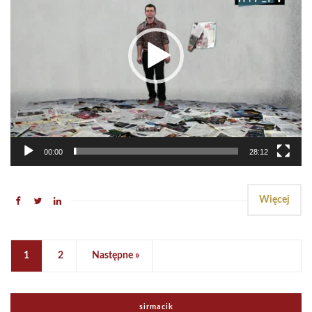
00:00
28:12
Więcej
1
2
Następne »
sirmacik