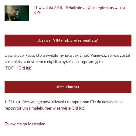
21 września 2016 – Szkolenie z cyberbezpieczeństwa dla
KPH
„Uży­waj VIMa jak pro­fe­sjo­na­li­sta”
Dawna publi­ka­cja, którą wyda­li­śmy jako Jaki­Li­nux. Ponie­waż ser­wis został
zamknięty, a dosta­łem o nią kilka pytań udo­stęp­niam ją tu:
[
PDF
] | [
GitHub
]
sim­ple­bur­ner
Jeśli tu tra­fi­łeś w jego poszu­ki­wa­niu to zapra­szam Cię do odwie­dze­nia
repo­zy­to­rium sim­ple­bur­ner w ser­wi­sie GitHub
.
Follow me on Mastodon