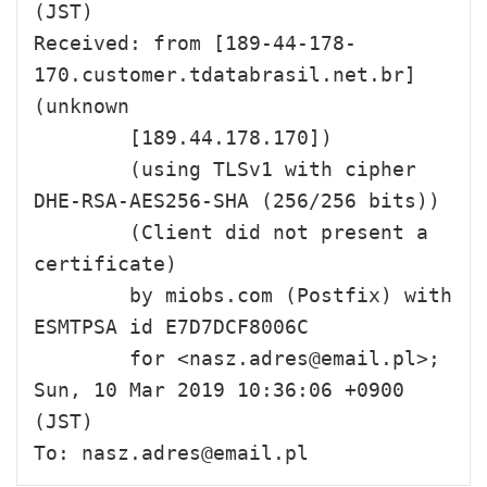
(JST)

Received: from [189-44-178-
170.customer.tdatabrasil.net.br] 
(unknown

        [189.44.178.170])

        (using TLSv1 with cipher 
DHE-RSA-AES256-SHA (256/256 bits))

        (Client did not present a 
certificate)

        by miobs.com (Postfix) with 
ESMTPSA id E7D7DCF8006C

        for <nasz.adres@email.pl>; 
Sun, 10 Mar 2019 10:36:06 +0900 
(JST)

To: nasz.adres@email.pl