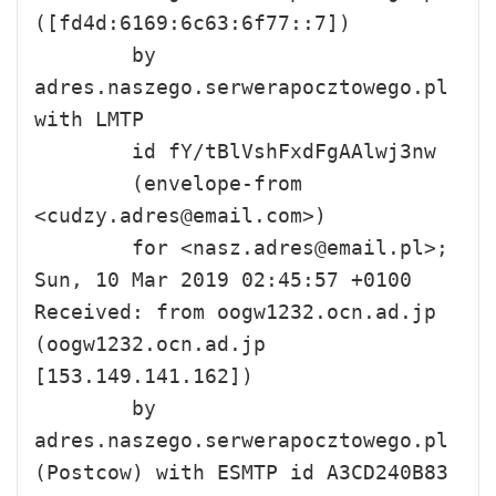
([fd4d:6169:6c63:6f77::7])

        by 
adres.naszego.serwerapocztowego.pl 
with LMTP

        id fY/tBlVshFxdFgAAlwj3nw

        (envelope-from 
<cudzy.adres@email.com>)

        for <nasz.adres@email.pl>; 
Sun, 10 Mar 2019 02:45:57 +0100

Received: from oogw1232.ocn.ad.jp 
(oogw1232.ocn.ad.jp 
[153.149.141.162])

        by 
adres.naszego.serwerapocztowego.pl 
(Postcow) with ESMTP id A3CD240B83
