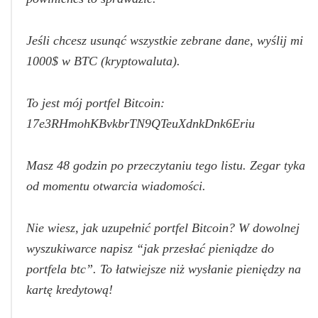
Jeśli chcesz usunąć wszystkie zebrane dane, wyślij mi
1000$ w BTC (kryptowaluta).
To jest mój portfel Bitcoin:
17e3RHmohKBvkbrTN9QTeuXdnkDnk6Eriu
Masz 48 godzin po przeczytaniu tego listu. Zegar tyka
od momentu otwarcia wiadomości.
Nie wiesz, jak uzupełnić portfel Bitcoin? W dowolnej
wyszukiwarce napisz “jak przesłać pieniądze do
portfela btc”. To łatwiejsze niż wysłanie pieniędzy na
kartę kredytową!