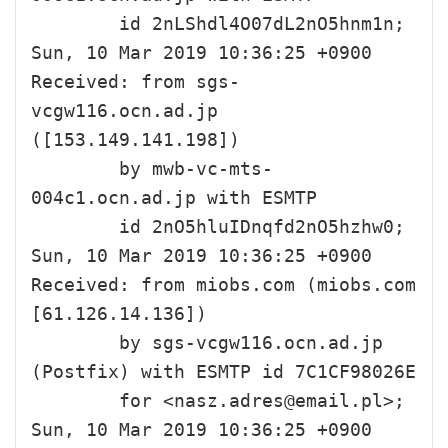
        id 2nLShdl4O07dL2nO5hnm1n; 
Sun, 10 Mar 2019 10:36:25 +0900

Received: from sgs-
vcgw116.ocn.ad.jp 
([153.149.141.198])

        by mwb-vc-mts-
004c1.ocn.ad.jp with ESMTP

        id 2nO5hluIDnqfd2nO5hzhw0; 
Sun, 10 Mar 2019 10:36:25 +0900

Received: from miobs.com (miobs.com 
[61.126.14.136])

        by sgs-vcgw116.ocn.ad.jp 
(Postfix) with ESMTP id 7C1CF98026E

        for <nasz.adres@email.pl>; 
Sun, 10 Mar 2019 10:36:25 +0900 