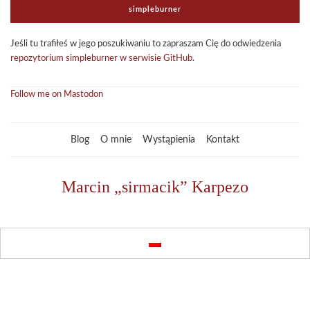
sim­ple­bur­ner
Jeśli tu tra­fi­łeś w jego poszu­ki­wa­niu to zapra­szam Cię do odwie­dze­nia
repo­zy­to­rium sim­ple­bur­ner w ser­wi­sie GitHub
.
Follow me on Mastodon
Blog
O mnie
Wystąpienia
Kontakt
Marcin „sirmacik” Karpezo