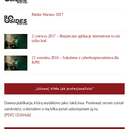
Bsides Warsaw 2017
2 czerwca 2017 – Bezpieczne aplikacje internetowe to nie
tylko kod
21 września 2016 – Szkolenie z cyberbezpieczeństwa dla
KPH
„Uży­waj VIMa jak pro­fe­sjo­na­li­sta”
Dawna publi­ka­cja, którą wyda­li­śmy jako Jaki­Li­nux. Ponie­waż ser­wis został
zamknięty, a dosta­łem o nią kilka pytań udo­stęp­niam ją tu:
[
PDF
] | [
GitHub
]