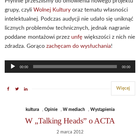
Płynnie przeszliśmy do omówienia nowego projektu
grupy, czyli
Wolnej Kultury
oraz tematu własności
intelektualnej. Podczas audycji nie udało się uniknąć
licznych problemów technicznych, jednak nagranie
poddane montażowi przez
unfę
większości z nich nie
zdradza. Gorąco
zachęcam do wysłuchania
!
Odtwarzacz
00:00
00:00
plików
dźwiękowych
Więcej
kultura
,
Opinie
,
W mediach
,
Wystąpienia
W „Talking Heads” o ACTA
2 marca 2012