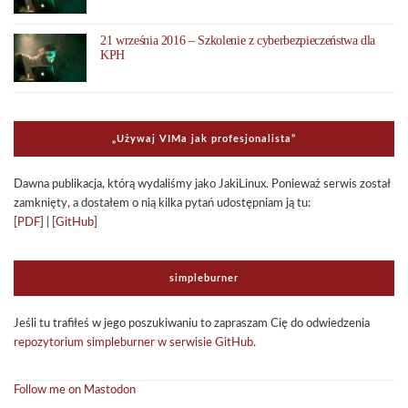
21 września 2016 – Szkolenie z cyberbezpieczeństwa dla
KPH
„Uży­waj VIMa jak pro­fe­sjo­na­li­sta”
Dawna publi­ka­cja, którą wyda­li­śmy jako Jaki­Li­nux. Ponie­waż ser­wis został
zamknięty, a dosta­łem o nią kilka pytań udo­stęp­niam ją tu:
[
PDF
] | [
GitHub
]
sim­ple­bur­ner
Jeśli tu tra­fi­łeś w jego poszu­ki­wa­niu to zapra­szam Cię do odwie­dze­nia
repo­zy­to­rium sim­ple­bur­ner w ser­wi­sie GitHub
.
Follow me on Mastodon