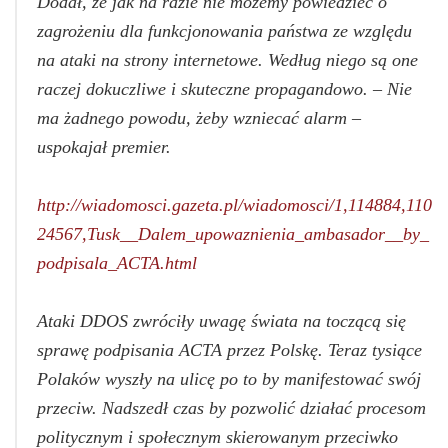
Dodał, że jak na razie nie możemy powiedzieć o
zagrożeniu dla funkcjonowania państwa ze względu
na ataki na strony internetowe. Według niego są one
raczej dokuczliwe i skuteczne propagandowo. – Nie
ma żadnego powodu, żeby wzniecać alarm –
uspokajał premier.
http://wiadomosci.gazeta.pl/wiadomosci/1,114884,110
24567,Tusk__Dalem_upowaznienia_ambasador__by_
podpisala_ACTA.html
Ataki DDOS zwróciły uwagę świata na toczącą się
sprawę podpisania ACTA przez Polskę. Teraz tysiące
Polaków wyszły na ulicę po to by manifestować swój
przeciw. Nadszedł czas by pozwolić działać procesom
politycznym i społecznym skierowanym przeciwko