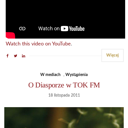
Watch this video on YouTube
.
Więcej
W mediach
,
Wystąpienia
O Diasporze w TOK FM
18 listopada 2011