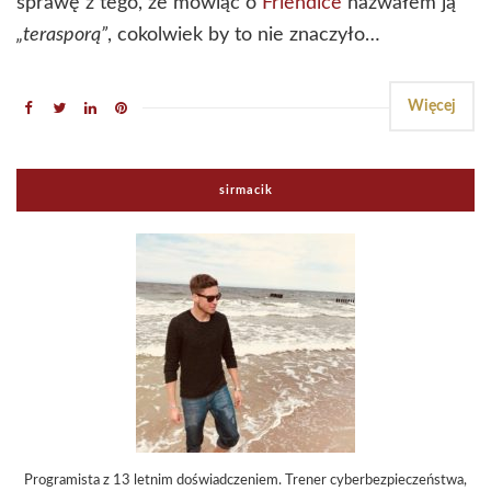
sprawę z tego, że mówiąc o
Friendice
nazwałem ją
„terasporą”
, cokolwiek by to nie znaczyło…
Więcej
sirmacik
Programista z 13 letnim doświadczeniem. Trener cyberbezpieczeństwa,