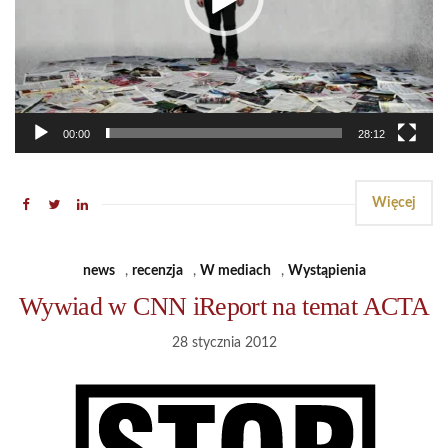
00:00
28:12
Więcej
news
,
recenzja
,
W mediach
,
Wystąpienia
Wywiad w CNN iReport na temat ACTA
28 stycznia 2012