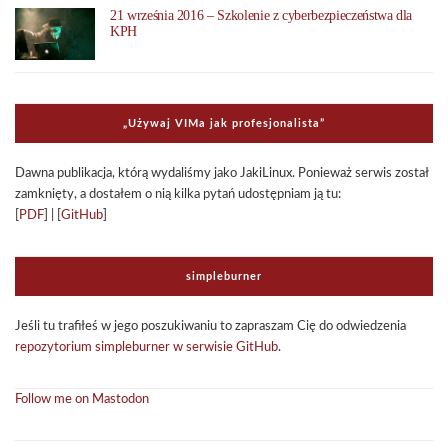
21 września 2016 – Szkolenie z cyberbezpieczeństwa dla
KPH
„Uży­waj VIMa jak pro­fe­sjo­na­li­sta”
Dawna publi­ka­cja, którą wyda­li­śmy jako Jaki­Li­nux. Ponie­waż ser­wis został
zamknięty, a dosta­łem o nią kilka pytań udo­stęp­niam ją tu:
[
PDF
] | [
GitHub
]
sim­ple­bur­ner
Jeśli tu tra­fi­łeś w jego poszu­ki­wa­niu to zapra­szam Cię do odwie­dze­nia
repo­zy­to­rium sim­ple­bur­ner w ser­wi­sie GitHub
.
Follow me on Mastodon