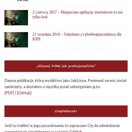
2 czerwca 2017 – Bezpieczne aplikacje internetowe to nie
tylko kod
21 września 2016 – Szkolenie z cyberbezpieczeństwa dla
KPH
„Uży­waj VIMa jak pro­fe­sjo­na­li­sta”
Dawna publi­ka­cja, którą wyda­li­śmy jako Jaki­Li­nux. Ponie­waż ser­wis został
zamknięty, a dosta­łem o nią kilka pytań udo­stęp­niam ją tu:
[
PDF
] | [
GitHub
]
sim­ple­bur­ner
Jeśli tu tra­fi­łeś w jego poszu­ki­wa­niu to zapra­szam Cię do odwie­dze­nia