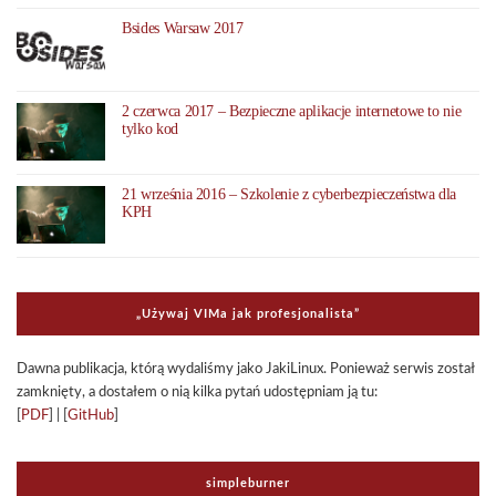
Bsides Warsaw 2017
2 czerwca 2017 – Bezpieczne aplikacje internetowe to nie
tylko kod
21 września 2016 – Szkolenie z cyberbezpieczeństwa dla
KPH
„Uży­waj VIMa jak pro­fe­sjo­na­li­sta”
Dawna publi­ka­cja, którą wyda­li­śmy jako Jaki­Li­nux. Ponie­waż ser­wis został
zamknięty, a dosta­łem o nią kilka pytań udo­stęp­niam ją tu:
[
PDF
] | [
GitHub
]
sim­ple­bur­ner