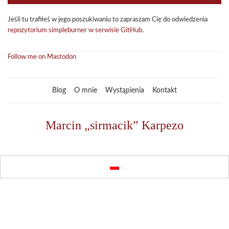
Jeśli tu tra­fi­łeś w jego poszu­ki­wa­niu to zapra­szam Cię do odwie­dze­nia
repo­zy­to­rium sim­ple­bur­ner w ser­wi­sie GitHub
.
Follow me on Mastodon
Blog
O mnie
Wystąpienia
Kontakt
Marcin „sirmacik” Karpezo