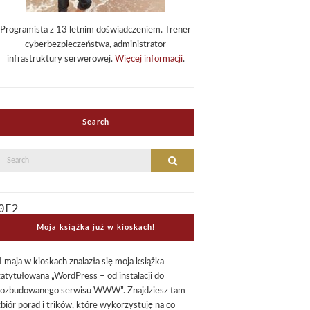
Programista z 13 letnim doświadczeniem. Trener
cyberbezpieczeństwa, administrator
infrastruktury serwerowej.
Więcej informacji
.
Search
Search
Search
or:
Moja książka już w kioskach!
4 maja w kioskach znalazła się moja książka
zatytułowana „WordPress – od instalacji do
rozbudowanego serwisu WWW”. Znajdziesz tam
zbiór porad i trików, które wykorzystuję na co