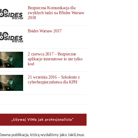
Bezpieczna Komunikacja dla
zwykłych ludzi na BSides Warsaw
2018
Bsides Warsaw 2017
2 czerwca 2017 – Bezpieczne
aplikacje internetowe to nie tylko
kod
21 września 2016 – Szkolenie z
cyberbezpieczeństwa dla KPH
„Uży­waj VIMa jak pro­fe­sjo­na­li­sta”
Dawna publi­ka­cja, którą wyda­li­śmy jako Jaki­Li­nux.