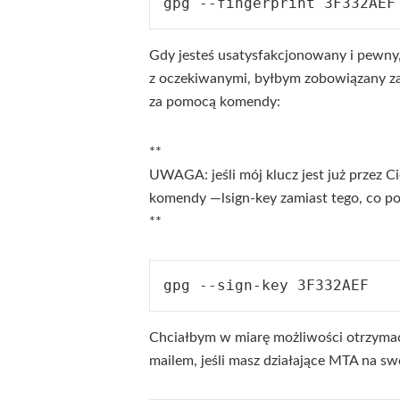
Gdy jesteś usatysfakcjonowany i pewny, 
z oczekiwanymi, byłbym zobowiązany za
za pomocą komendy:
**
UWAGA: jeśli mój klucz jest już przez Cie
komendy —lsign-key zamiast tego, co pon
**
Chciałbym w miarę możliwości otrzymać
mailem, jeśli masz działające MTA na sw