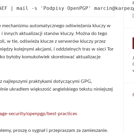
[
ie mechanizmu automatycznego odświeżania kluczy w
i innych aktualizacji stanów kluczy. Można do tego
i, w tle, odświeża klucze z serwerów kluczy przez
dzy kolejnymi akcjami, i oddzielnych tras w sieci Tor
ężko byłoby komukolwiek skorelować aktualizacje
 z najlepszymi praktykami dotyczącymi GPG,
nie ukradłem większość angielskiego tekstu niniejszej
sage-security/openpgp/best-practices
oblemy, proszę o sygnał i przepraszam za zamieszanie.