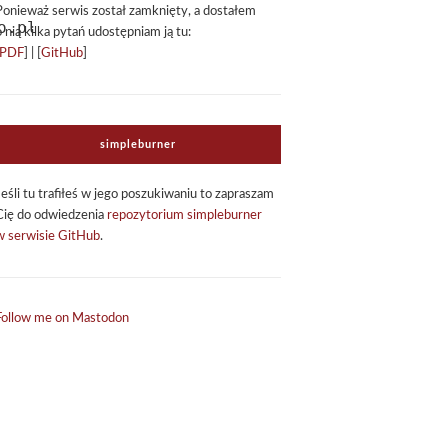
Ponie­waż ser­wis został zamknięty, a dosta­łem
o nią kilka pytań udo­stęp­niam ją tu:
PDF
] | [
GitHub
]
sim­ple­bur­ner
Jeśli tu tra­fi­łeś w jego poszu­ki­wa­niu to zapra­szam
Cię do odwie­dze­nia
repo­zy­to­rium sim­ple­bur­ner
w ser­wi­sie GitHub
.
Follow me on Mastodon