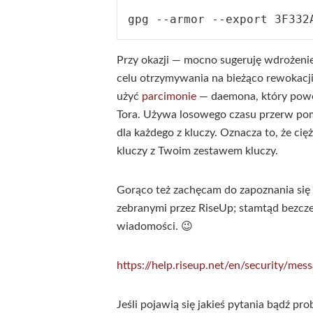
Przy okazji — mocno sugeruję wdrożen
celu otrzymywania na bieżąco rewokacji 
użyć
parcimonie
— daemona, który powol
Tora. Używa losowego czasu przerw pomię
dla każdego z kluczy. Oznacza to, że ci
kluczy z Twoim zestawem kluczy.
Gorąco też zachęcam do zapoznania się
zebranymi przez RiseUp; stamtąd bezczel
wiadomości. 😉
https://help.riseup.net/en/security/mes
Jeśli pojawią się jakieś pytania bądź pr