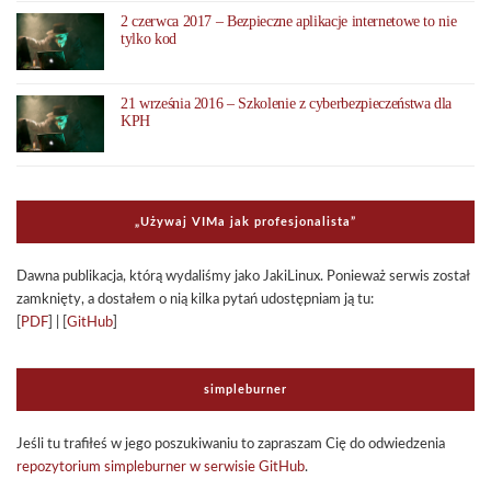
2 czerwca 2017 – Bezpieczne aplikacje internetowe to nie
tylko kod
21 września 2016 – Szkolenie z cyberbezpieczeństwa dla
KPH
„Uży­waj VIMa jak pro­fe­sjo­na­li­sta”
Dawna publi­ka­cja, którą wyda­li­śmy jako Jaki­Li­nux. Ponie­waż ser­wis został
zamknięty, a dosta­łem o nią kilka pytań udo­stęp­niam ją tu:
[
PDF
] | [
GitHub
]
sim­ple­bur­ner
Jeśli tu tra­fi­łeś w jego poszu­ki­wa­niu to zapra­szam Cię do odwie­dze­nia
repo­zy­to­rium sim­ple­bur­ner w ser­wi­sie GitHub
.