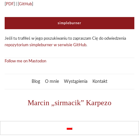
[
PDF
] | [
GitHub
]
sim­ple­bur­ner
Jeśli tu tra­fi­łeś w jego poszu­ki­wa­niu to zapra­szam Cię do odwie­dze­nia
repo­zy­to­rium sim­ple­bur­ner w ser­wi­sie GitHub
.
Follow me on Mastodon
Blog
O mnie
Wystąpienia
Kontakt
Marcin „sirmacik” Karpezo