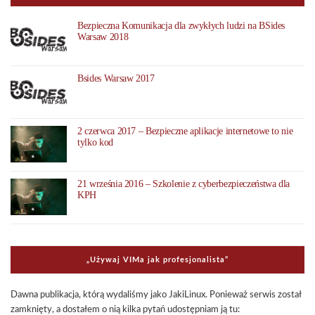
Bezpieczna Komunikacja dla zwykłych ludzi na BSides
Warsaw 2018
Bsides Warsaw 2017
2 czerwca 2017 – Bezpieczne aplikacje internetowe to nie
tylko kod
21 września 2016 – Szkolenie z cyberbezpieczeństwa dla
KPH
„Uży­waj VIMa jak pro­fe­sjo­na­li­sta”
Dawna publi­ka­cja, którą wyda­li­śmy jako Jaki­Li­nux. Ponie­waż ser­wis został
zamknięty, a dosta­łem o nią kilka pytań udo­stęp­niam ją tu: