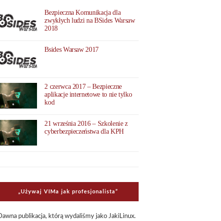
Bezpieczna Komunikacja dla
zwykłych ludzi na BSides Warsaw
2018
Bsides Warsaw 2017
2 czerwca 2017 – Bezpieczne
aplikacje internetowe to nie tylko
kod
21 września 2016 – Szkolenie z
cyberbezpieczeństwa dla KPH
„Uży­waj VIMa jak pro­fe­sjo­na­li­sta”
Dawna publi­ka­cja, którą wyda­li­śmy jako Jaki­Li­nux.