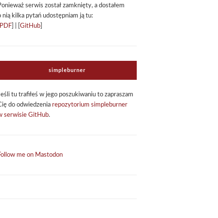
Ponie­waż ser­wis został zamknięty, a dosta­łem
o nią kilka pytań udo­stęp­niam ją tu:
PDF
] | [
GitHub
]
sim­ple­bur­ner
Jeśli tu tra­fi­łeś w jego poszu­ki­wa­niu to zapra­szam
Cię do odwie­dze­nia
repo­zy­to­rium sim­ple­bur­ner
w ser­wi­sie GitHub
.
Follow me on Mastodon