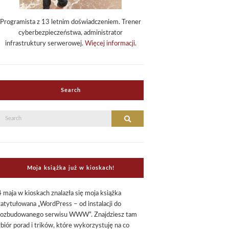
Programista z 13 letnim doświadczeniem. Trener
cyberbezpieczeństwa, administrator
infrastruktury serwerowej.
Więcej informacji
.
Search
Search
Search
or:
Moja książka już w kioskach!
4 maja w kioskach znalazła się moja książka
zatytułowana „WordPress – od instalacji do
rozbudowanego serwisu WWW”. Znajdziesz tam
zbiór porad i trików, które wykorzystuję na co