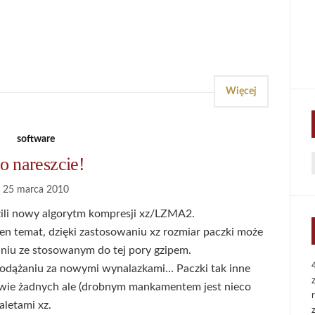
Więcej
software
o nareszcie!
f
25 marca 2010
ili nowy algorytm kompresji xz/LZMA2.
en temat, dzięki zastosowaniu xz rozmiar paczki może
niu ze stosowanym do tej pory gzipem.
odążaniu za nowymi wynalazkami… Paczki tak inne
prawie żadnych ale (drobnym mankamentem jest nieco
aletami xz.