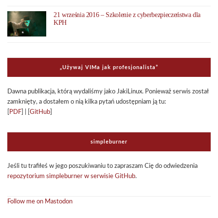
21 września 2016 – Szkolenie z cyberbezpieczeństwa dla
KPH
„Uży­waj VIMa jak pro­fe­sjo­na­li­sta”
Dawna publi­ka­cja, którą wyda­li­śmy jako Jaki­Li­nux. Ponie­waż ser­wis został
zamknięty, a dosta­łem o nią kilka pytań udo­stęp­niam ją tu:
[
PDF
] | [
GitHub
]
sim­ple­bur­ner
Jeśli tu tra­fi­łeś w jego poszu­ki­wa­niu to zapra­szam Cię do odwie­dze­nia
repo­zy­to­rium sim­ple­bur­ner w ser­wi­sie GitHub
.
Follow me on Mastodon