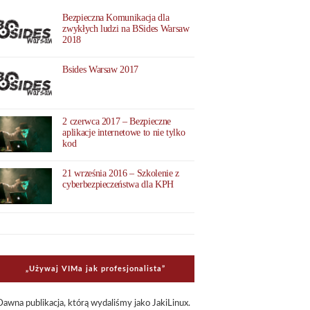
Bezpieczna Komunikacja dla
zwykłych ludzi na BSides Warsaw
2018
Bsides Warsaw 2017
2 czerwca 2017 – Bezpieczne
aplikacje internetowe to nie tylko
kod
21 września 2016 – Szkolenie z
cyberbezpieczeństwa dla KPH
„Uży­waj VIMa jak pro­fe­sjo­na­li­sta”
Dawna publi­ka­cja, którą wyda­li­śmy jako Jaki­Li­nux.