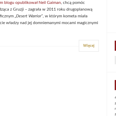
oim blogu opublikował Neil Gaiman
, chcą pomóc
dząca z Gruzji – zagrała w 2011 roku drugoplanową
oficznym
„Desert Warrior”
, w którym kometa miała
ejęcie władzy nad jej domniemanymi mocami magicznymi
Więcej
f