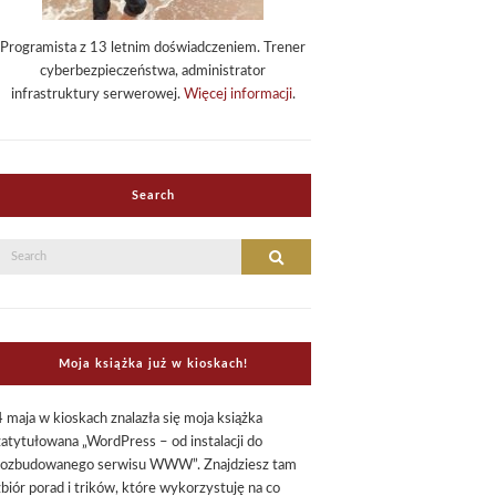
Programista z 13 letnim doświadczeniem. Trener
cyberbezpieczeństwa, administrator
infrastruktury serwerowej.
Więcej informacji
.
Search
Search
Search
or:
Moja książka już w kioskach!
4 maja w kioskach znalazła się moja książka
zatytułowana „WordPress – od instalacji do
rozbudowanego serwisu WWW”. Znajdziesz tam
zbiór porad i trików, które wykorzystuję na co