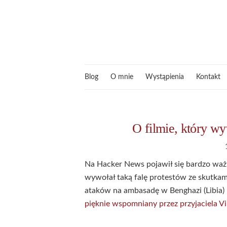
Blog
O mnie
Wystąpienia
Kontakt
O filmie, który w
Na Hacker News pojawił się bardzo ważn
wywołał taką falę protestów ze skutka
ataków na ambasadę w Benghazi (Libia) r
pięknie wspomniany przez przyjaciela Vi