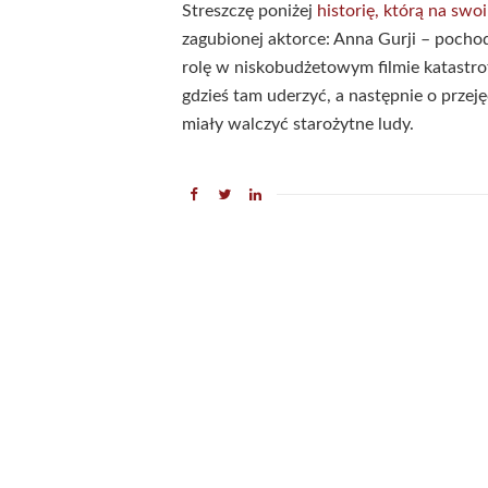
Streszczę poniżej
historię, którą na sw
zagubionej aktorce: Anna Gurji – pocho
rolę w niskobudżetowym filmie katastr
gdzieś tam uderzyć, a następnie o prz
miały walczyć starożytne ludy.