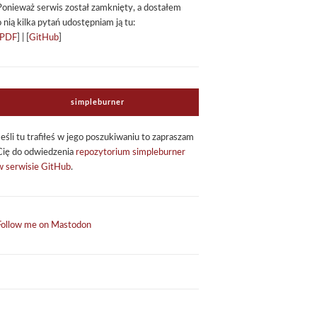
Ponie­waż ser­wis został zamknięty, a dosta­łem
o nią kilka pytań udo­stęp­niam ją tu:
PDF
] | [
GitHub
]
sim­ple­bur­ner
Jeśli tu tra­fi­łeś w jego poszu­ki­wa­niu to zapra­szam
Cię do odwie­dze­nia
repo­zy­to­rium sim­ple­bur­ner
w ser­wi­sie GitHub
.
Follow me on Mastodon