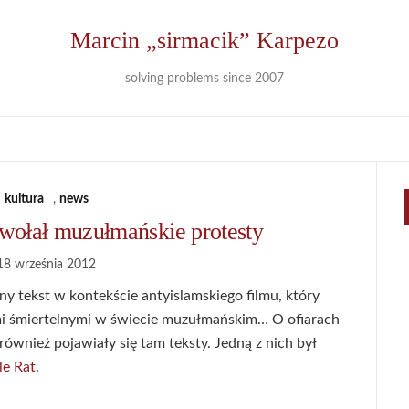
Marcin „sirmacik” Karpezo
solving problems since 2007
kultura
,
news
ywołał muzułmańskie protesty
18 września 2012
y tekst w kontekście antyislamskiego filmu, który
mi śmiertelnymi w świecie muzułmańskim… O ofiarach
ównież pojawiały się tam teksty. Jedną z nich był
le Rat
.