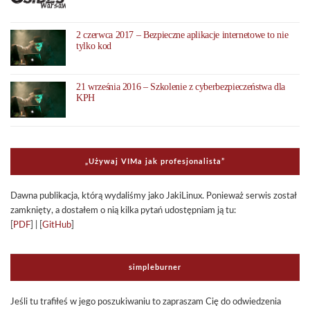
2 czerwca 2017 – Bezpieczne aplikacje internetowe to nie
tylko kod
21 września 2016 – Szkolenie z cyberbezpieczeństwa dla
KPH
„Uży­waj VIMa jak pro­fe­sjo­na­li­sta”
Dawna publi­ka­cja, którą wyda­li­śmy jako Jaki­Li­nux. Ponie­waż ser­wis został
zamknięty, a dosta­łem o nią kilka pytań udo­stęp­niam ją tu:
[
PDF
] | [
GitHub
]
sim­ple­bur­ner
Jeśli tu tra­fi­łeś w jego poszu­ki­wa­niu to zapra­szam Cię do odwie­dze­nia