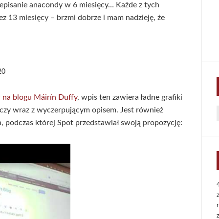
episanie anacondy w 6 miesięcy… Każde z tych
z 13 miesięcy – brzmi dobrze i mam nadzieję, że
20
 na blogu Máirín Duffy
, wpis ten zawiera ładne grafiki
zy wraz z wyczerpującym opisem. Jest również
f
, podczas której Spot przedstawiał swoją propozycję: