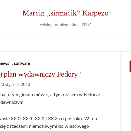
Marcin „sirmacik” Karpezo
solving problems since 2007
news
,
software
 plan wydawniczy Fedory?
23 stycznia 2013
yna o tym głośno mówić, a tym czasem w Fedorze
ydawniczym:
asie XX.0, XX.1, XX.2 i XX.3 co pół roku. W ten
ć się z rzeczami niemożliwymi do właściwego