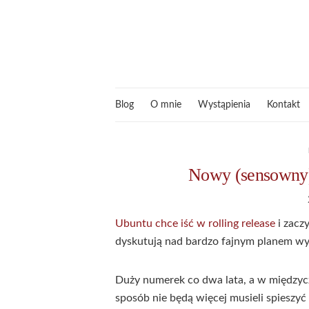
Blog
O mnie
Wystąpienia
Kontakt
Nowy (sensowny)
Ubuntu chce iść w rolling release
i zacz
dyskutują nad bardzo fajnym planem w
Duży numerek co dwa lata, a w międzycz
sposób nie będą więcej musieli spieszy