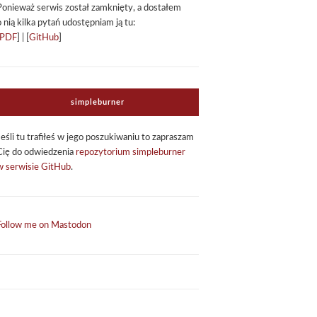
Ponie­waż ser­wis został zamknięty, a dosta­łem
o nią kilka pytań udo­stęp­niam ją tu:
PDF
] | [
GitHub
]
sim­ple­bur­ner
Jeśli tu tra­fi­łeś w jego poszu­ki­wa­niu to zapra­szam
Cię do odwie­dze­nia
repo­zy­to­rium sim­ple­bur­ner
w ser­wi­sie GitHub
.
Follow me on Mastodon