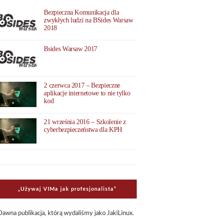
Bezpieczna Komunikacja dla
zwykłych ludzi na BSides Warsaw
2018
Bsides Warsaw 2017
2 czerwca 2017 – Bezpieczne
aplikacje internetowe to nie tylko
kod
21 września 2016 – Szkolenie z
cyberbezpieczeństwa dla KPH
„Uży­waj VIMa jak pro­fe­sjo­na­li­sta”
Dawna publi­ka­cja, którą wyda­li­śmy jako Jaki­Li­nux.