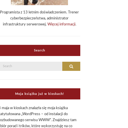
Programista z 13 letnim doświadczeniem. Trener
cyberbezpieczeństwa, administrator
infrastruktury serwerowej.
Więcej informacji
.
Search
Search
Search
or:
Moja książka już w kioskach!
4 maja w kioskach znalazła się moja książka
zatytułowana „WordPress – od instalacji do
rozbudowanego serwisu WWW”. Znajdziesz tam
zbiór porad i trików, które wykorzystuję na co