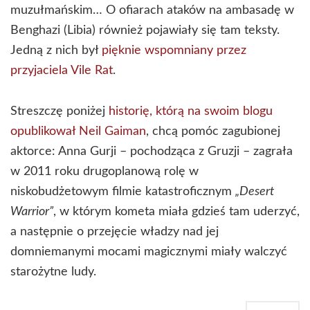
muzułmańskim… O ofiarach ataków na ambasadę w
Benghazi (Libia) również pojawiały się tam teksty.
Jedną z nich był
pięknie wspomniany przez
przyjaciela Vile Rat
.
Streszczę poniżej
historię, którą na swoim blogu
opublikował Neil Gaiman
, chcą pomóc zagubionej
aktorce: Anna Gurji – pochodząca z Gruzji – zagrała
w 2011 roku drugoplanową rolę w
niskobudżetowym filmie katastroficznym
„Desert
Warrior”
, w którym kometa miała gdzieś tam uderzyć,
a następnie o przejęcie władzy nad jej
domniemanymi mocami magicznymi miały walczyć
starożytne ludy.