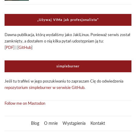
„Uży­waj VIMa jak pro­fe­sjo­na­li­sta”
Dawna publi­ka­cja, którą wyda­li­śmy jako Jaki­Li­nux. Ponie­waż ser­wis został
zamknięty, a dosta­łem o nią kilka pytań udo­stęp­niam ją tu:
[
PDF
] | [
GitHub
]
sim­ple­bur­ner
Jeśli tu tra­fi­łeś w jego poszu­ki­wa­niu to zapra­szam Cię do odwie­dze­nia
repo­zy­to­rium sim­ple­bur­ner w ser­wi­sie GitHub
.
Follow me on Mastodon
Blog
O mnie
Wystąpienia
Kontakt