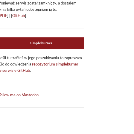
Ponie­waż ser­wis został zamknięty, a dosta­łem
o nią kilka pytań udo­stęp­niam ją tu:
PDF
] | [
GitHub
]
sim­ple­bur­ner
Jeśli tu tra­fi­łeś w jego poszu­ki­wa­niu to zapra­szam
Cię do odwie­dze­nia
repo­zy­to­rium sim­ple­bur­ner
w ser­wi­sie GitHub
.
Follow me on Mastodon