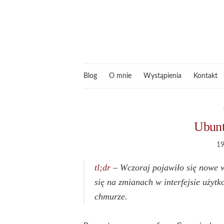
Blog
O mnie
Wystąpienia
Kontakt
Ubunt
19
tl;dr
– Wczoraj pojawiło się nowe w
się na zmianach w interfejsie użytk
chmurze.