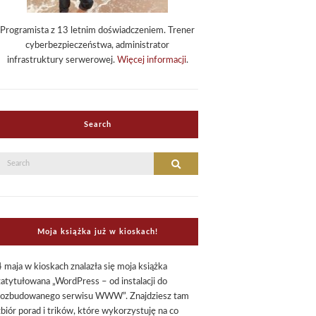
Programista z 13 letnim doświadczeniem. Trener
cyberbezpieczeństwa, administrator
infrastruktury serwerowej.
Więcej informacji
.
Search
Search
Search
or:
Moja książka już w kioskach!
4 maja w kioskach znalazła się moja książka
zatytułowana „WordPress – od instalacji do
rozbudowanego serwisu WWW”. Znajdziesz tam
zbiór porad i trików, które wykorzystuję na co