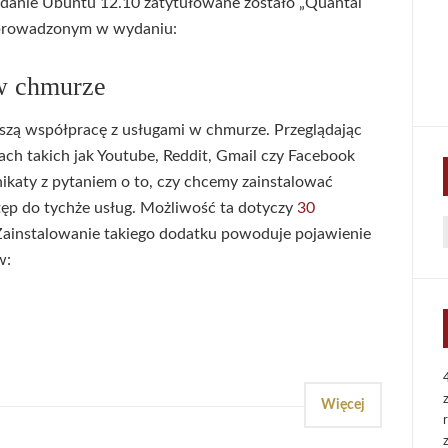
danie Ubuntu 12.10 zatytułowane zostało „Quantal
wprowadzonym w wydaniu:
 w chmurze
szą współpracę z usługami w chmurze. Przeglądając
ach takich jak Youtube, Reddit, Gmail czy Facebook
katy z pytaniem o to, czy chcemy zainstalować
tęp do tychże usług. Możliwość ta dotyczy
30
Zainstalowanie takiego dodatku powoduje pojawienie
f
w:
Więcej