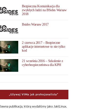
Bezpieczna Komunikacja dla
zwykłych ludzi na BSides Warsaw
2018
Bsides Warsaw 2017
2 czerwca 2017 – Bezpieczne
aplikacje internetowe to nie tylko
kod
21 września 2016 – Szkolenie z
cyberbezpieczeństwa dla KPH
„Uży­waj VIMa jak pro­fe­sjo­na­li­sta”
Dawna publi­ka­cja, którą wyda­li­śmy jako Jaki­Li­nux.