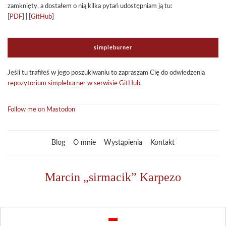
zamknięty, a dosta­łem o nią kilka pytań udo­stęp­niam ją tu:
[
PDF
] | [
GitHub
]
sim­ple­bur­ner
Jeśli tu tra­fi­łeś w jego poszu­ki­wa­niu to zapra­szam Cię do odwie­dze­nia
repo­zy­to­rium sim­ple­bur­ner w ser­wi­sie GitHub
.
Follow me on Mastodon
Blog
O mnie
Wystąpienia
Kontakt
Marcin „sirmacik” Karpezo