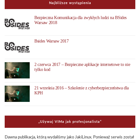
Najbliższe wystąpienia
Bezpieczna Komunikacja dla zwykłych ludzi na BSides
Warsaw 2018
Bsides Warsaw 2017
2 czerwca 2017 – Bezpieczne aplikacje internetowe to nie
tylko kod
21 września 2016 – Szkolenie z cyberbezpieczeństwa dla
KPH
„Uży­waj VIMa jak pro­fe­sjo­na­li­sta”
Dawna publi­ka­cja, którą wyda­li­śmy jako Jaki­Li­nux. Ponie­waż ser­wis został