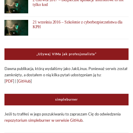
tylko kod
21 września 2016 – Szkolenie z cyberbezpieczeństwa dla
KPH
„Uży­waj VIMa jak pro­fe­sjo­na­li­sta”
Dawna publi­ka­cja, którą wyda­li­śmy jako Jaki­Li­nux. Ponie­waż ser­wis został
zamknięty, a dosta­łem o nią kilka pytań udo­stęp­niam ją tu:
[
PDF
] | [
GitHub
]
sim­ple­bur­ner
Jeśli tu tra­fi­łeś w jego poszu­ki­wa­niu to zapra­szam Cię do odwie­dze­nia
repo­zy­to­rium sim­ple­bur­ner w ser­wi­sie GitHub
.