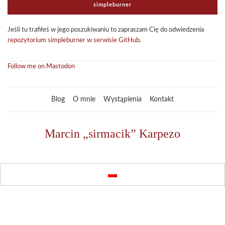
sim­ple­bur­ner
Jeśli tu tra­fi­łeś w jego poszu­ki­wa­niu to zapra­szam Cię do odwie­dze­nia
repo­zy­to­rium sim­ple­bur­ner w ser­wi­sie GitHub
.
Follow me on Mastodon
Blog
O mnie
Wystąpienia
Kontakt
Marcin „sirmacik” Karpezo