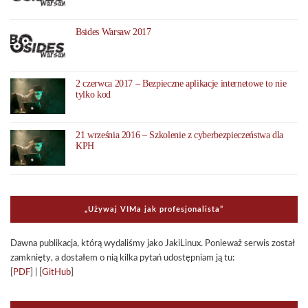
Bsides Warsaw 2017
2 czerwca 2017 – Bezpieczne aplikacje internetowe to nie
tylko kod
21 września 2016 – Szkolenie z cyberbezpieczeństwa dla
KPH
„Uży­waj VIMa jak pro­fe­sjo­na­li­sta”
Dawna publi­ka­cja, którą wyda­li­śmy jako Jaki­Li­nux. Ponie­waż ser­wis został
zamknięty, a dosta­łem o nią kilka pytań udo­stęp­niam ją tu:
[
PDF
] | [
GitHub
]