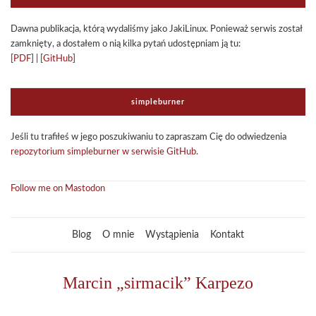
Dawna publi­ka­cja, którą wyda­li­śmy jako Jaki­Li­nux. Ponie­waż ser­wis został
zamknięty, a dosta­łem o nią kilka pytań udo­stęp­niam ją tu:
[
PDF
] | [
GitHub
]
sim­ple­bur­ner
Jeśli tu tra­fi­łeś w jego poszu­ki­wa­niu to zapra­szam Cię do odwie­dze­nia
repo­zy­to­rium sim­ple­bur­ner w ser­wi­sie GitHub
.
Follow me on Mastodon
Blog
O mnie
Wystąpienia
Kontakt
Marcin „sirmacik” Karpezo