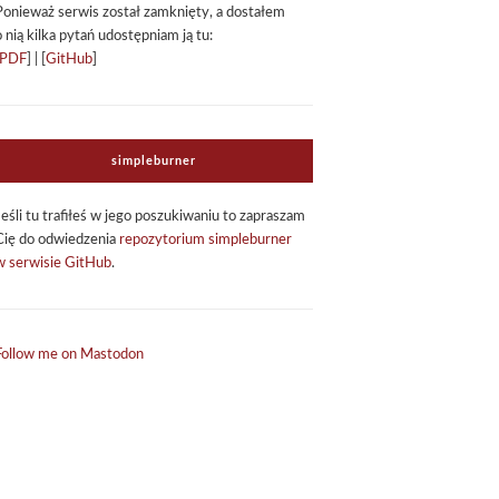
Ponie­waż ser­wis został zamknięty, a dosta­łem
o nią kilka pytań udo­stęp­niam ją tu:
PDF
] | [
GitHub
]
sim­ple­bur­ner
Jeśli tu tra­fi­łeś w jego poszu­ki­wa­niu to zapra­szam
Cię do odwie­dze­nia
repo­zy­to­rium sim­ple­bur­ner
w ser­wi­sie GitHub
.
Follow me on Mastodon