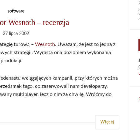
software
[
for Wesnoth – recenzja
27 lipca 2009
ategię turową –
Wesnoth
. Uważam, że jest to jedna z
owych strategii. Wyrasta ona poziomem wykonania
produkcji.
 jedenastu wciągających kampanii, przy których można
e przedsmak tego, co zaserwowali nam developerzy.
wany multiplayer, lecz o nim za chwilę. Wróćmy do
Więcej