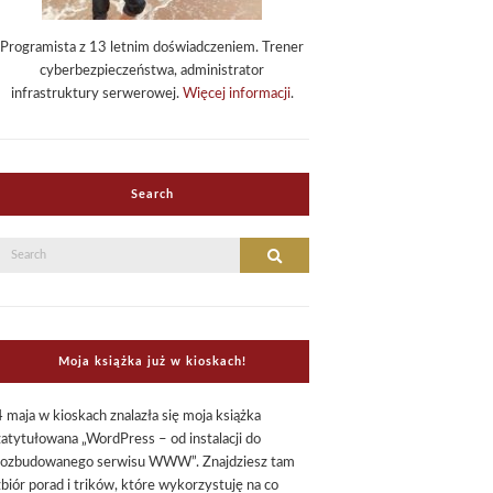
Programista z 13 letnim doświadczeniem. Trener
cyberbezpieczeństwa, administrator
infrastruktury serwerowej.
Więcej informacji
.
Search
Search
Search
or:
Moja książka już w kioskach!
4 maja w kioskach znalazła się moja książka
zatytułowana „WordPress – od instalacji do
rozbudowanego serwisu WWW”. Znajdziesz tam
zbiór porad i trików, które wykorzystuję na co