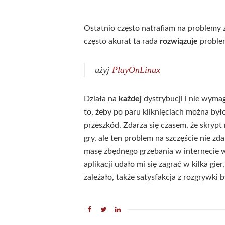
Ostatnio często natrafiam na problemy
często akurat ta rada
rozwiązuje
proble
użyj
PlayOnLinux
Działa na
każdej
dystrybucji i nie wymag
to, żeby po paru kliknięciach można był
przeszkód. Zdarza się czasem, że skrypt 
gry, ale ten problem na szczęście nie zd
masę zbędnego grzebania w internecie w
aplikacji udało mi się zagrać w kilka gi
zależało, także satysfakcja z rozgrywki b