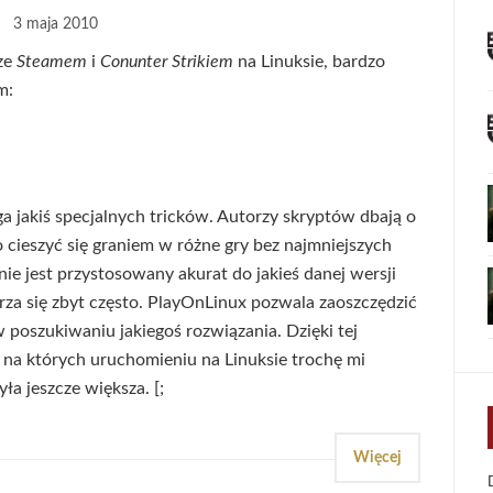
3 maja 2010
 ze
Steamem
i
Conunter Strikiem
na Linuksie, bardzo
m:
a jakiś specjalnych tricków. Autorzy skryptów dbają o
o cieszyć się graniem w różne gry bez najmniejszych
nie jest przystosowany akurat do jakieś danej wersji
arza się zbyt często. PlayOnLinux pozwala zaoszczędzić
 poszukiwaniu jakiegoś rozwiązania. Dzięki tej
er, na których uruchomieniu na Linuksie trochę mi
yła jeszcze większa. [;
Więcej