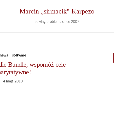
Marcin „sirmacik” Karpezo
solving problems since 2007
news
,
software
die Bundle, wspomóż cele
harytatywne!
4 maja 2010