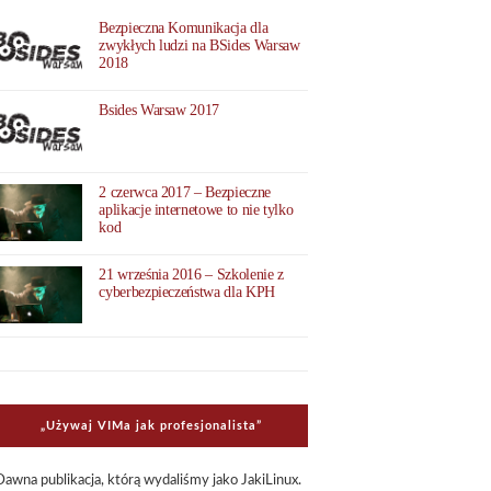
Bezpieczna Komunikacja dla
zwykłych ludzi na BSides Warsaw
2018
Bsides Warsaw 2017
2 czerwca 2017 – Bezpieczne
aplikacje internetowe to nie tylko
kod
21 września 2016 – Szkolenie z
cyberbezpieczeństwa dla KPH
„Uży­waj VIMa jak pro­fe­sjo­na­li­sta”
Dawna publi­ka­cja, którą wyda­li­śmy jako Jaki­Li­nux.