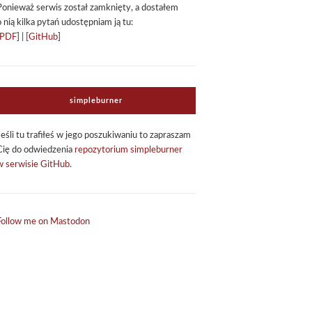
Ponie­waż ser­wis został zamknięty, a dosta­łem
o nią kilka pytań udo­stęp­niam ją tu:
PDF
] | [
GitHub
]
sim­ple­bur­ner
Jeśli tu tra­fi­łeś w jego poszu­ki­wa­niu to zapra­szam
Cię do odwie­dze­nia
repo­zy­to­rium sim­ple­bur­ner
w ser­wi­sie GitHub
.
Follow me on Mastodon