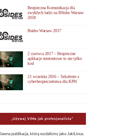
Bezpieczna Komunikacja dla
zwykłych ludzi na BSides Warsaw
2018
Bsides Warsaw 2017
2 czerwca 2017 – Bezpieczne
aplikacje internetowe to nie tylko
kod
21 września 2016 – Szkolenie z
cyberbezpieczeństwa dla KPH
„Uży­waj VIMa jak pro­fe­sjo­na­li­sta”
Dawna publi­ka­cja, którą wyda­li­śmy jako Jaki­Li­nux.