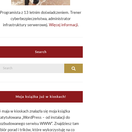
Programista z 13 letnim doświadczeniem. Trener
cyberbezpieczeństwa, administrator
infrastruktury serwerowej.
Więcej informacji
.
Search
Search
Search
or:
Moja książka już w kioskach!
4 maja w kioskach znalazła się moja książka
zatytułowana „WordPress – od instalacji do
rozbudowanego serwisu WWW”. Znajdziesz tam
zbiór porad i trików, które wykorzystuję na co