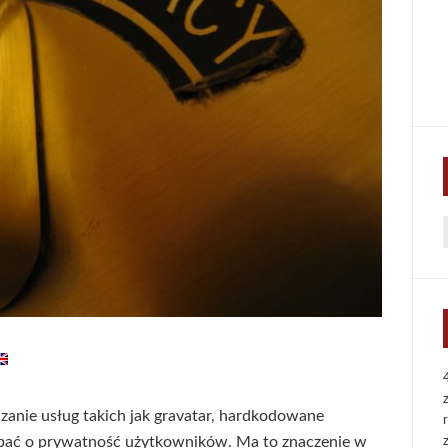
f
anie usług takich jak gravatar, hardkodowane
dbać o prywatność użytkowników. Ma to znaczenie w