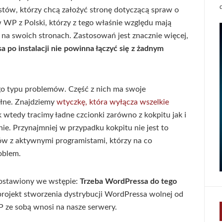
stów, którzy chcą założyć stronę dotyczącą spraw o
 WP z Polski, którzy z tego właśnie względu mają
 na swoich stronach. Zastosowań jest znacznie więcej,
 po instalacji nie powinna łączyć się z żadnym
go typu problemów. Część z nich ma swoje
ełne. Znajdziemy
wtyczkę, która wyłącza wszelkie
k wtedy tracimy ładne czcionki zarówno z kokpitu jak i
e. Przynajmniej w przypadku kokpitu nie jest to
ów z aktywnymi programistami, którzy na co
oblem.
postawiony we wstępie:
Trzeba WordPressa do tego
 projekt stworzenia dystrybucji WordPressa wolnej od
 ze sobą wnosi na nasze serwery.