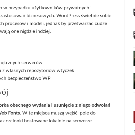
ylko w przypadku użytkowników prywatnych i
a zastosowań biznesowych. WordPress świetnie sobie
ch procesów i modeli, jednak by przetwarzać cudze
ają one nigdzie indziej.
wnętrznych serwerów
a z własnych repozytoriów wtyczek
cych bezpieczeństwo WP
wój
orka obecnego wydania i usunięcie z niego odwołań
Web Fonts
. W te miejsca muszą wejść: pole do
az czcionki hostowane lokalnie na serwerze.