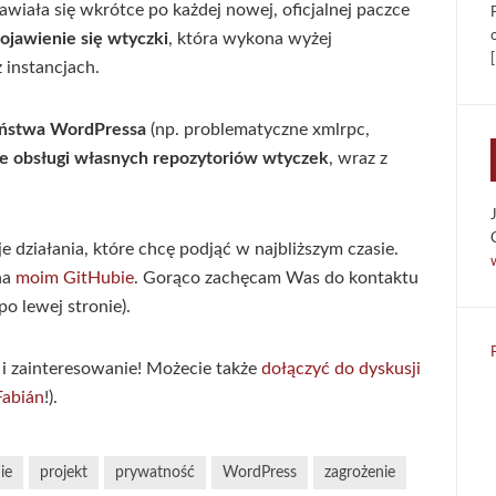
wiała się wkrótce po każdej nowej, oficjalnej paczce
ojawienie się wtyczki
, która wykona wyżej
[
 instancjach.
eństwa WordPressa
(np. problematyczne xmlrpc,
 obsługi własnych repozytoriów wtyczek
, wraz z
e działania, które chcę podjąć w najbliższym czasie.
na
moim GitHubie
. Gorąco zachęcam Was do kontaktu
po lewej stronie).
 i zainteresowanie! Możecie także
dołączyć do dyskusji
Fabián
!).
ie
projekt
prywatność
WordPress
zagrożenie