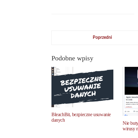
Poprzedni
Podobne wpisy
BleachBit, bezpieczne usuwanie
danych
Nie buty
wirusy n