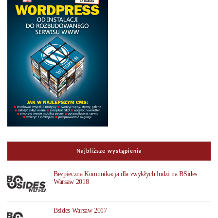
Najbliższe wystąpienia
Bezpieczna Komunikacja dla zwykłych ludzi na BSides
Warsaw 2018
Bsides Warsaw 2017