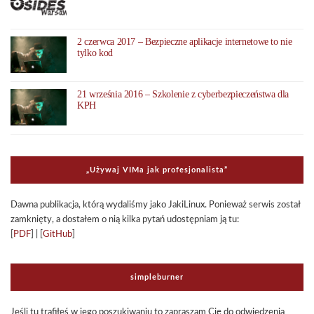
2 czerwca 2017 – Bezpieczne aplikacje internetowe to nie
tylko kod
21 września 2016 – Szkolenie z cyberbezpieczeństwa dla
KPH
„Uży­waj VIMa jak pro­fe­sjo­na­li­sta”
Dawna publi­ka­cja, którą wyda­li­śmy jako Jaki­Li­nux. Ponie­waż ser­wis został
zamknięty, a dosta­łem o nią kilka pytań udo­stęp­niam ją tu:
[
PDF
] | [
GitHub
]
sim­ple­bur­ner
Jeśli tu tra­fi­łeś w jego poszu­ki­wa­niu to zapra­szam Cię do odwie­dze­nia