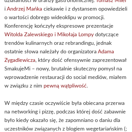
działalności w branży gastronomicznej.
Tomasz Miler
i
Andrzej Mańka
ciekawie i z dystansem opowiedzieli
o wartości dobrego wideoklipu w promocji.
Konferencję kończyły ekspresowe prezentacje
Witolda Zalewskiego i Mikołaja Lompy
dotyczące
trendów kulinarnych oraz rebrandingu, jednak
ostatnie słowa należały do organizatora
Adama
Zygadlewicza
, który dość ofensywnie zaprezentował
SmakujeMi – nowy, brutalnie skuteczny pomysł na
wprowadzenie restauracji do social mediów, miałem
w związku z nim
pewną wątpliwość
.
W między czasie oczywiście była obiecana przerwa
na networking i pizzę, podczas której dość zabawnie
było kiedy okazało się, że zapomniano o daniu dla
uczestników związanych z blogiem wegetariańskim (;