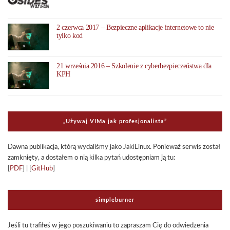
2 czerwca 2017 – Bezpieczne aplikacje internetowe to nie
tylko kod
21 września 2016 – Szkolenie z cyberbezpieczeństwa dla
KPH
„Uży­waj VIMa jak pro­fe­sjo­na­li­sta”
Dawna publi­ka­cja, którą wyda­li­śmy jako Jaki­Li­nux. Ponie­waż ser­wis został
zamknięty, a dosta­łem o nią kilka pytań udo­stęp­niam ją tu:
[
PDF
] | [
GitHub
]
sim­ple­bur­ner
Jeśli tu tra­fi­łeś w jego poszu­ki­wa­niu to zapra­szam Cię do odwie­dze­nia