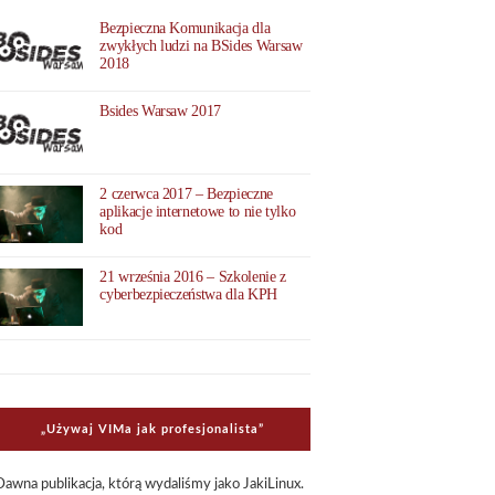
Bezpieczna Komunikacja dla
zwykłych ludzi na BSides Warsaw
2018
Bsides Warsaw 2017
2 czerwca 2017 – Bezpieczne
aplikacje internetowe to nie tylko
kod
21 września 2016 – Szkolenie z
cyberbezpieczeństwa dla KPH
„Uży­waj VIMa jak pro­fe­sjo­na­li­sta”
Dawna publi­ka­cja, którą wyda­li­śmy jako Jaki­Li­nux.