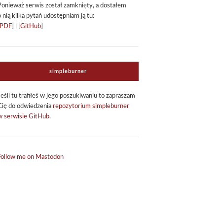
Ponie­waż ser­wis został zamknięty, a dosta­łem
o nią kilka pytań udo­stęp­niam ją tu:
PDF
] | [
GitHub
]
sim­ple­bur­ner
Jeśli tu tra­fi­łeś w jego poszu­ki­wa­niu to zapra­szam
Cię do odwie­dze­nia
repo­zy­to­rium sim­ple­bur­ner
w ser­wi­sie GitHub
.
Follow me on Mastodon