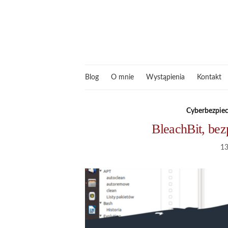
Blog
O mnie
Wystąpienia
Kontakt
Cyberbezpie
BleachBit, be
13