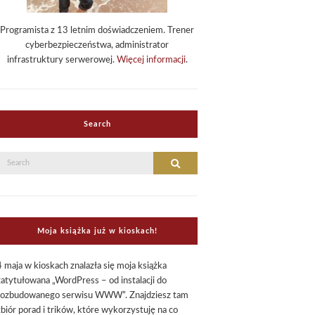
Programista z 13 letnim doświadczeniem. Trener
cyberbezpieczeństwa, administrator
infrastruktury serwerowej.
Więcej informacji
.
Search
Search
Search
or:
Moja książka już w kioskach!
4 maja w kioskach znalazła się moja książka
zatytułowana „WordPress – od instalacji do
rozbudowanego serwisu WWW”. Znajdziesz tam
zbiór porad i trików, które wykorzystuję na co