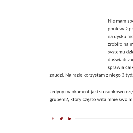
Nie mam spe
ponieważ po
na dysku mo
zrobiło na 
systemu dzia
doświadcza
sprawia cał
znudzi. Na razie korzystam z niego 3 tyd
Jedyny mankament jaki stosunkowo częst
grubem2, który często wita mnie swoim 