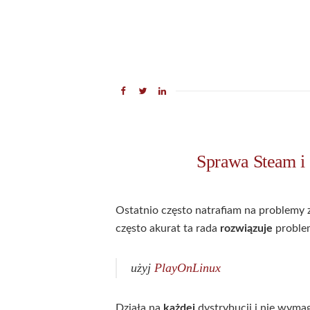
Sprawa Steam i 
Ostatnio często natrafiam na problemy
często akurat ta rada
rozwiązuje
proble
użyj
PlayOnLinux
Działa na
każdej
dystrybucji i nie wymag