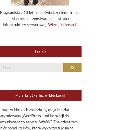
Programista z 13 letnim doświadczeniem. Trener
cyberbezpieczeństwa, administrator
infrastruktury serwerowej.
Więcej informacji
.
Search
Search
Search
or:
Moja książka już w kioskach!
4 maja w kioskach znalazła się moja książka
zatytułowana „WordPress – od instalacji do
rozbudowanego serwisu WWW”. Znajdziesz tam
zbiór porad i trików, które wykorzystuję na co