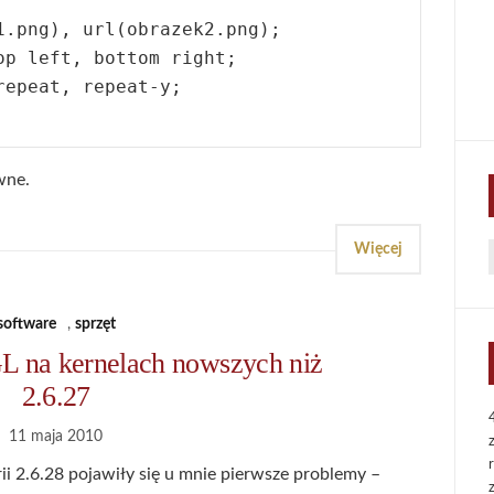
.png), url(obrazek2.png);

p left, bottom right;

epeat, repeat-y;

wne.
Więcej
f
software
,
sprzęt
na kernelach nowszych niż
2.6.27
11 maja 2010
ii 2.6.28 pojawiły się u mnie pierwsze problemy –