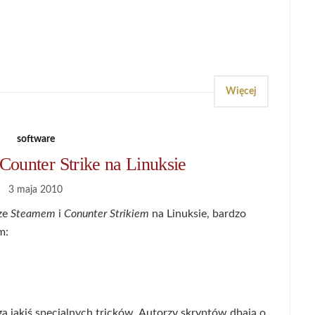
Więcej
software
Counter Strike na Linuksie
3 maja 2010
 ze
Steamem
i
Conunter Strikiem
na Linuksie, bardzo
m:
a jakiś specjalnych tricków. Autorzy skryptów dbają o