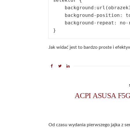
selektor {

    background:url(obrazek1
    background-position: to
    background-repeat: no-r
Jak widać jest to bardzo proste i efekty
ACPI ASUSA F5GL 
Od czasu wydania pierwszego jajka z ser