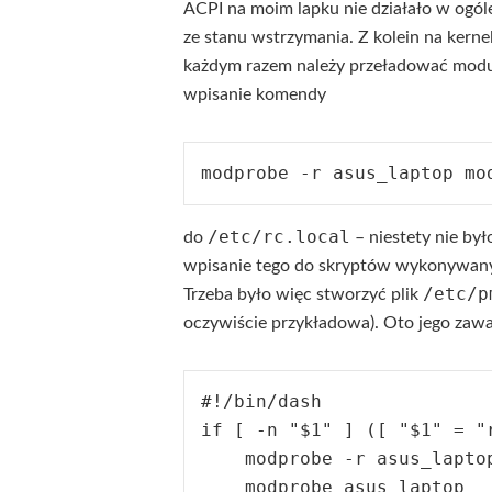
ACPI na moim lapku nie działało w ogóle.
ze stanu wstrzymania. Z kolein na kernel
każdym razem należy przeładować mod
wpisanie komendy
/etc/rc.local
do
– niestety nie by
wpisanie tego do skryptów wykonywan
/etc/p
Trzeba było więc stworzyć plik
oczywiście przykładowa). Oto jego zawa
#!/bin/dash

if [ -n "$1" ] ([ "$1" = "
    modprobe -r asus_laptop
    modprobe asus_laptop
