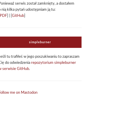
Ponie­waż ser­wis został zamknięty, a dosta­łem
o nią kilka pytań udo­stęp­niam ją tu:
PDF
] | [
GitHub
]
sim­ple­bur­ner
Jeśli tu tra­fi­łeś w jego poszu­ki­wa­niu to zapra­szam
Cię do odwie­dze­nia
repo­zy­to­rium sim­ple­bur­ner
w ser­wi­sie GitHub
.
Follow me on Mastodon