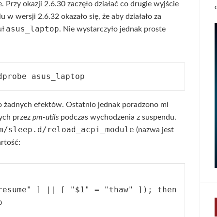
 Przy okazji 2.6.30 zaczęło działać co drugie wyjście
u w wersji 2.6.32 okazało się, że aby działało za
asus_laptop
uł
. Nie wystarczyło jednak proste
ło żadnych efektów. Ostatnio jednak poradzono mi
ych przez
pm-utils
podczas wychodzenia z suspendu.
m/sleep.d/reload_acpi_module
(nazwa jest
rtość:
resume" ] || [ "$1" = "thaw" ]); then


