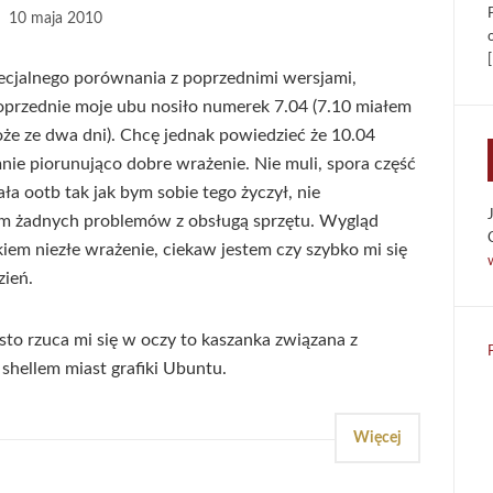
10 maja 2010
[
cjalnego porównania z poprzednimi wersjami,
przednie moje ubu nosiło numerek 7.04 (7.10 miałem
że ze dwa dni). Chcę jednak powiedzieć że 10.04
mnie piorunująco dobre wrażenie. Nie muli, spora część
ła ootb tak jak bym sobie tego życzył, nie
m żadnych problemów z obsługą sprzętu. Wygląd
kiem niezłe wrażenie, ciekaw jestem czy szybko mi się
zień.
o rzuca mi się w oczy to kaszanka związana z
shellem miast grafiki Ubuntu.
Więcej