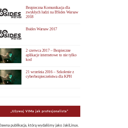
Bezpieczna Komunikacja dla
zwykłych ludzi na BSides Warsaw
2018
Bsides Warsaw 2017
2 czerwca 2017 – Bezpieczne
aplikacje internetowe to nie tylko
kod
21 września 2016 – Szkolenie z
cyberbezpieczeństwa dla KPH
„Uży­waj VIMa jak pro­fe­sjo­na­li­sta”
Dawna publi­ka­cja, którą wyda­li­śmy jako Jaki­Li­nux.