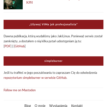
KPH
„Uży­waj VIMa jak pro­fe­sjo­na­li­sta”
Dawna publi­ka­cja, którą wyda­li­śmy jako Jaki­Li­nux. Ponie­waż ser­wis został
zamknięty, a dosta­łem o nią kilka pytań udo­stęp­niam ją tu:
[
PDF
] | [
GitHub
]
sim­ple­bur­ner
Jeśli tu tra­fi­łeś w jego poszu­ki­wa­niu to zapra­szam Cię do odwie­dze­nia
repo­zy­to­rium sim­ple­bur­ner w ser­wi­sie GitHub
.
Follow me on Mastodon
Blog
O mnie
Wystąpienia
Kontakt