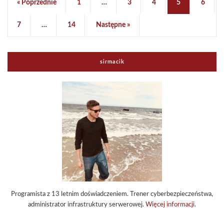
« Poprzednie
1
…
3
4
5
6
7
…
14
Następne »
sirmacik
Programista z 13 letnim doświadczeniem. Trener cyberbezpieczeństwa,
administrator infrastruktury serwerowej.
Więcej informacji
.